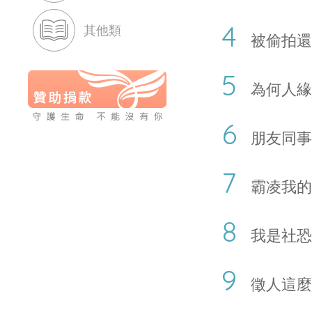
其他類
被偷拍還
為何人緣
朋友同事
霸凌我的
我是社恐
徵人這麼