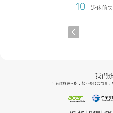
退休前失
我們
不論你身在何處，都不要輕言放棄；
|
|
關於我們
粉絲團
網站