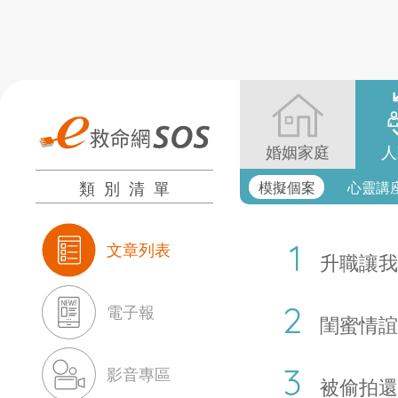
婚姻家庭
人
類別清單
模擬個案
心靈講
文章列表
升職讓我
電子報
閨蜜情誼
影音專區
被偷拍還