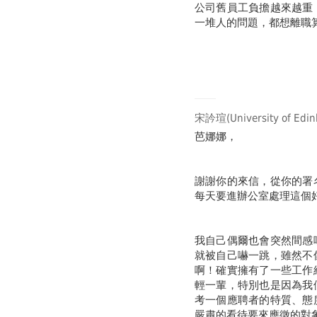
公司舊員工負擔越來越重
一堆人的問題，都想離職
宋訡瑄(University of Ed
芭娜娜，
謝謝你的來信，從你的署
每天要進辦公室處理這個
我自己偶爾也會突然間感
就被自己嚇一跳，雖然不
啊！確實擁有了一些工作
輕一輩，特別也是因為我
考一個應聘者的特質、態
嚴肅的看待要來應徵的對