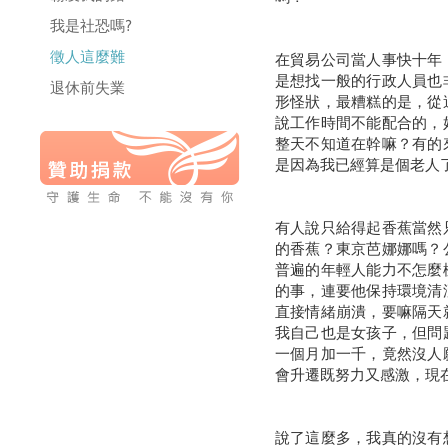
我是社恐嗎?
徵人這麼難
在貿易公司當人事快十年
是想找一般的行政人員也
退休前失業
形怪狀，最糟糕的是，從
說工作時間不能配合的，
整天不知道在幹嘛？有的
是因為我已經算是個老人
有人說只給得起香蕉當然
的香蕉？東京芭娜娜嗎？
普遍的年輕人能力不怎麼
的事，連要他保持環境清
直接情緒崩潰，要嘛隔天
我自己也是女孩子，但問
一個月加一千，竟然沒人
會升遷既努力又感激，現
說了這麼多，我真的沒有