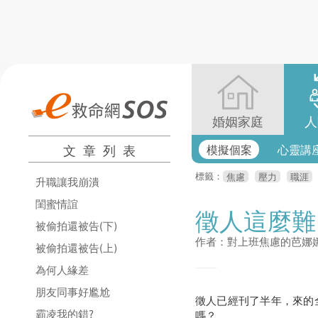
婚姻家庭
人
文章列表
模擬個案
心靈講
標籤：
焦慮
壓力
職涯
升職讓我崩潰
閨蜜情誼
徵人這麼難
被偷拍還被告(下)
作者：對上班焦慮的芭娜
被偷拍還被告(上)
為何人緣差
朋友同事好尷尬
徵人已經刊了半年，來的
霸凌我的錯?
嗎？