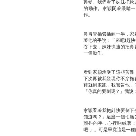
難受。我們看了妹妹把軟
的動作。家穎閉著眼睛一
作。
鼻胃管插管插到一半，家
著他的手說：「來吧!趕
吞下去，妹妹快速的把鼻
一個動作。
看到家穎承受了這些苦難
下次再被我發現你不穿拖
鞋就到處跑，我警告他，
「你真的要刺嗎？」我說
家穎看著我把針快要刺下
知道嗎？」這麼一個怕痛
顫抖的手，心裡吶喊著：
吧!」。可是畢竟這是一