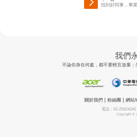
找到好同事，畢
我們
不論你身在何處，都不要輕言放棄；
|
|
關於我們
粉絲團
網站
電話：02-25024
Copyrigh