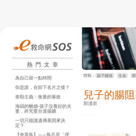
熱門文章
標籤：
親子關係
生命
郭
為自己留一點時間
你是誰，在卸下名片之後？
兒子的腸阻
泰勒主義：衡量的暴政
郭漢崇
海鷗的離婚-孩子沒養好的夫
妻，終究要分道揚鑣
一切只能讓遺傳基因來決
定？
【奇異鳥】——鳥不是「理