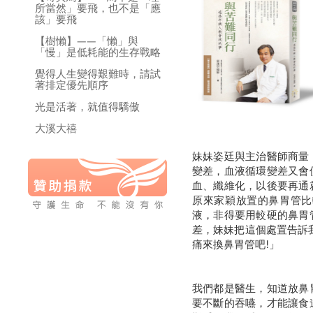
所當然」要飛，也不是「應
該」要飛
【樹懶】——「懶」與
「慢」是低耗能的生存戰略
覺得人生變得艱難時，請試
著排定優先順序
光是活著，就值得驕傲
大溪大禧
妹妹姿廷與主治醫師商量
變差，血液循環變差又會
血、纖維化，以後要再通
原來家穎放置的鼻胃管比
液，非得要用較硬的鼻胃
差，妹妹把這個處置告訴
痛來換鼻胃管吧!」
我們都是醫生，知道放鼻
要不斷的吞嚥，才能讓食