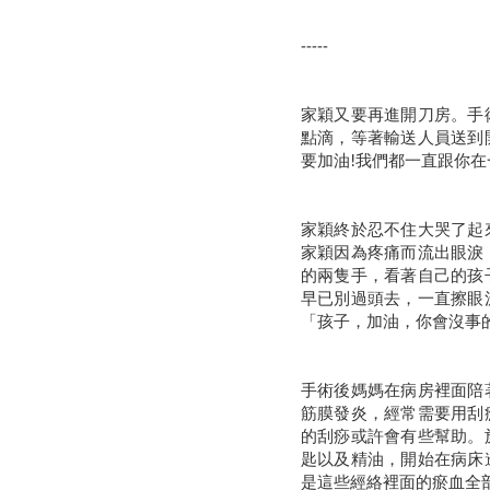
-----
家穎又要再進開刀房。手
點滴，等著輸送人員送到
要加油!我們都一直跟你在
家穎終於忍不住大哭了起
家穎因為疼痛而流出眼淚
的兩隻手，看著自己的孩
早已別過頭去，一直擦眼
「孩子，加油，你會沒事的
手術後媽媽在病房裡面陪
筋膜發炎，經常需要用刮
的刮痧或許會有些幫助。
匙以及精油，開始在病床
是這些經絡裡面的瘀血全