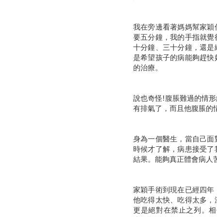
我在旁邊看著媽媽幫家穎
要五分鐘，我的手指就覺
十分鐘、三十分鐘，還是
是希望孩子的病能夠趕快
的治療。
說也奇怪!腹脹難過的情
有排氣了，而且他腹脹的
身為一個醫生，當自己面
時候才了解，病患接受了
結果。能夠真正體會病人
家穎手術到現在已經四年
他吃得太快、吃得太多，
更是絕對在禁止之列。相