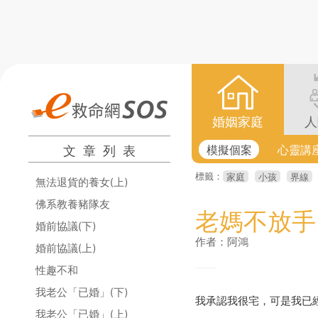
婚姻家庭
人
文章列表
模擬個案
心靈講
標籤：
家庭
小孩
界線
無法退貨的養女(上)
佛系教養豬隊友
老媽不放手
婚前協議(下)
作者：阿鴻
婚前協議(上)
性趣不和
我老公「已婚」(下)
我承認我很宅，可是我已
我老公「已婚」(上)