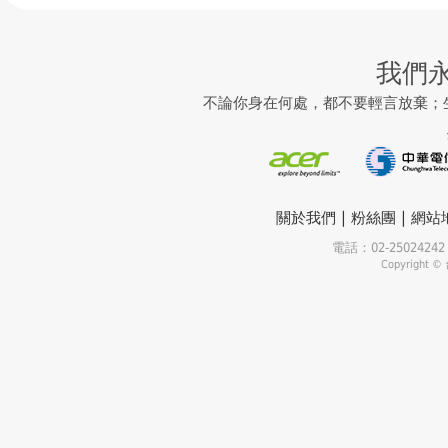
我們
不論你身在何處，都不要輕言放棄；
|
|
關於我們
粉絲團
網站
電話：02-25024
Copyrigh