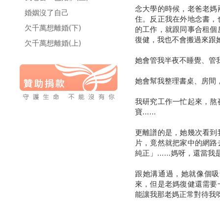
念大學的時候，老爸老媽
婚姻沒了自己
住。反正我在外地念書，
欠千萬想離婚(下)
的工作，就跟同事合租個
復健，我也不會搬過來跟
欠千萬想離婚(上)
她會管我半夜不睡覺、管
她會幫我整理書桌、房間
我研究工作一忙起來，熬
寶……
更離譜的是，她幾次看到
片，竟然就把家中的網路
純正」……媽呀，還當我
跟她溝通過，她就像個吸
來，但是老媽復健還需要
能讓我那老媽正常對待我