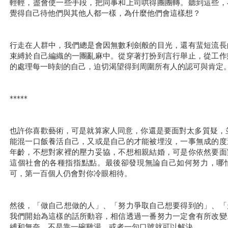
輕輕，盡會使一些手段，把同事和上司哄得團團轉。聽到這些，
覺得自己待他們與其他人都一樣，為什麼他們會這樣想？
行走在人群中，我們總是會因無數利劍般的目光，還有蜚短流長
束縛於自己編織的一團亂麻中。從穿著打扮到言行舉止，從工作
的處理每一時刻的自己，迫切渴望得到周圍所有人的認可與肯定
*****
也許你喜歡藝術，可是就算家人同意，你還是要面對太多質疑，
能混一口飯養活自己，又或是自己的才能被埋沒，一事無成的度
年齡，不想對家裡的壓力妥協，不想相親結婚，可是你依然要面
這個社會的各種指指點點。最後卻發現無論自己如何努力，哪
可，第一百個人仍會對你冷眼相待。
然後，「做自己想做的人」、「努力爭取自己想要得到的」、「
我們開始為這樣的話所動容，相信透過一番努力一定會有所改變
縛和無奈，不是靠一碗雞湯，或者一句口號就可以解決。