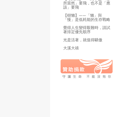
所當然」要飛，也不是「應
該」要飛
【樹懶】——「懶」與
「慢」是低耗能的生存戰略
覺得人生變得艱難時，請試
著排定優先順序
光是活著，就值得驕傲
大溪大禧