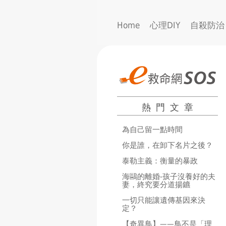
Home
心理DIY
自殺防治
熱門文章
為自己留一點時間
你是誰，在卸下名片之後？
泰勒主義：衡量的暴政
海鷗的離婚-孩子沒養好的夫
妻，終究要分道揚鑣
一切只能讓遺傳基因來決
定？
【奇異鳥】——鳥不是「理