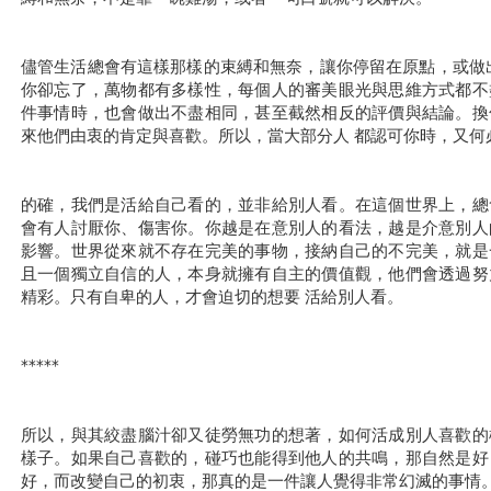
儘管生活總會有這樣那樣的束縛和無奈，讓你停留在原點，或做
你卻忘了，萬物都有多樣性，每個人的審美眼光與思維方式都不
件事情時，也會做出不盡相同，甚至截然相反的評價與結論。換
來他們由衷的肯定與喜歡。所以，當大部分人 都認可你時，又何
的確，我們是活給自己看的，並非給別人看。在這個世界上，總
會有人討厭你、傷害你。你越是在意別人的看法，越是介意別人
影響。世界從來就不存在完美的事物，接納自己的不完美，就是
且一個獨立自信的人，本身就擁有自主的價值觀，他們會透過努
精彩。只有自卑的人，才會迫切的想要 活給別人看。
*****
所以，與其絞盡腦汁卻又徒勞無功的想著，如何活成別人喜歡的
樣子。如果自己喜歡的，碰巧也能得到他人的共鳴，那自然是好
好，而改變自己的初衷，那真的是一件讓人覺得非常幻滅的事情