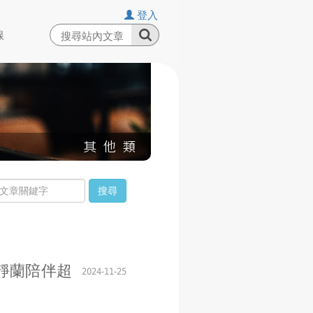
登入
線
搜尋
靜蘭陪伴超
2024-11-25