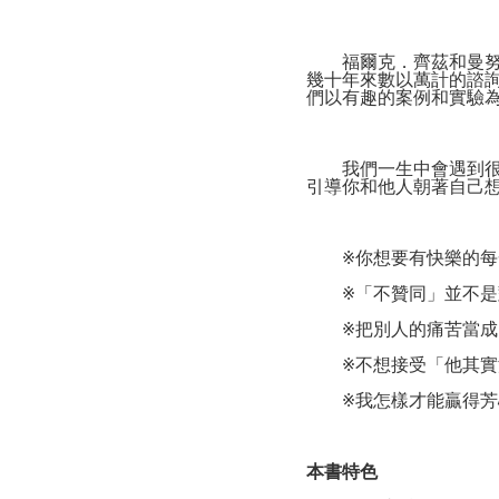
福爾克．齊茲和曼努埃
幾十年來數以萬計的諮詢
們以有趣的案例和實驗
我們一生中會遇到很多
引導你和他人朝著自己
※你想要有快樂的每一
※「不贊同」並不是對
※把別人的痛苦當成自
※不想接受「他其實沒
※我怎樣才能贏得芳心
本書特色