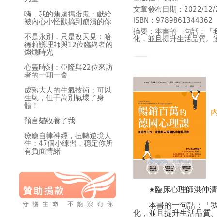
文章發布日期：2022/12/
嗨，我的焦慮搗蛋鬼：獻給
ISBN：9789861344362
被內心小怪獸搞到崩潰的你
摘要：本書的一句話：「
不是永別，只是改天見：哈
化，並且提升生活品質。
德莉護理師與12位臨終者的
燦爛時光
心靈時刻：亞隆與22位來訪
者的一期一會
成熟大人的生氣技術：可以
生氣，但千萬別氣壞了身
體！
預言貓收養了我
療癒自律神經，扭轉逆境人
生：47個小練習，穩定你所
有負面情緒
★臨床心理師洪仲清 
本書的一句話：「我能
化，並且提升生活品質