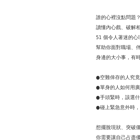
誰的心裡沒點問題
讀懂內心戲、破解相
51 個令人著迷的心
幫助你面對職場、伴
身邊的大小事，有時
●空難倖存的人究竟做
●單身的人如何用廣告
●手頭緊時，該選什麼
●碰上緊急意外時，為
想擺脫現狀、突破僵局
你需要讓自己占盡優