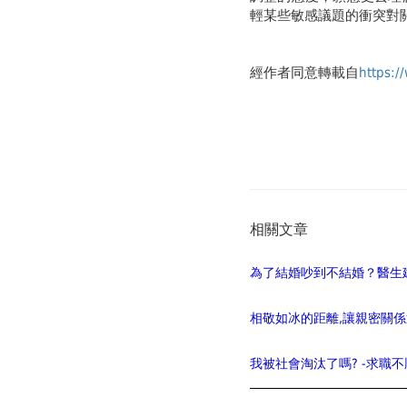
輕某些敏感議題的衝突對
經作者同意轉載自
https:/
相關文章
為了結婚吵到不結婚？醫生
相敬如冰的距離,讓親密關
我被社會淘汰了嗎? -求職不