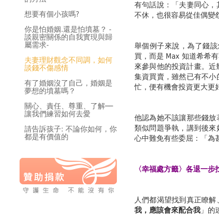
有句話說：「夫妻同心，
想要有個小孩嗎?
不休，也很容易從佳偶變
你是怕婚姻.還是怕墳墓？ -
談親密關係的自我實現與歸
屬需求-
舉個例子來說，為了錢該
買，而是 Max 知道希
夫妻理財觀念不同調，如何
來參與他的投資計畫。近
談錢不傷感情
集資買賣，雖然已有不小
有了婚姻沒了自己，婚姻是
忙，便有機會投資更大更
夢想的墳墓嗎？
關心、責任、尊重、了解──
讓我們練習如何去愛
他認為她不該讓那些錢放
類似問題爭執，講到後來
請告訴孩子: 不論你如何，你
都是有價值的
心中難免有些委屈：「為
〈幸福處方籤〉各退一步
人們都渴望找到真正瞭解
我，應該會來配合我
」的