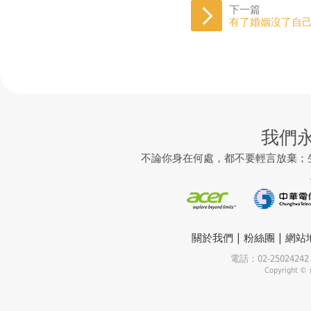
下一篇
有了婚姻沒了自
我們
不論你身在何處，都不要輕言放棄；
|
|
關於我們
粉絲團
網站
電話：02-25024
Copyrigh