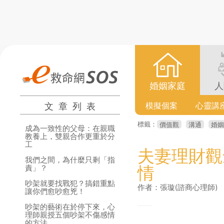
婚姻家庭
人
文章列表
模擬個案
心靈講
標籤：
價值觀
溝通
婚姻
成為一致性的父母：在親職
教養上，雙親合作更重於分
工
夫妻理財觀
我們之間，為什麼只剩「指
情
責」？
吵架就要找戰犯？搞錯重點
作者：張璇(諮商心理師)
讓你們愈吵愈兇！
吵架的藝術在於停下來，心
理師親授五個吵架不傷感情
的方法