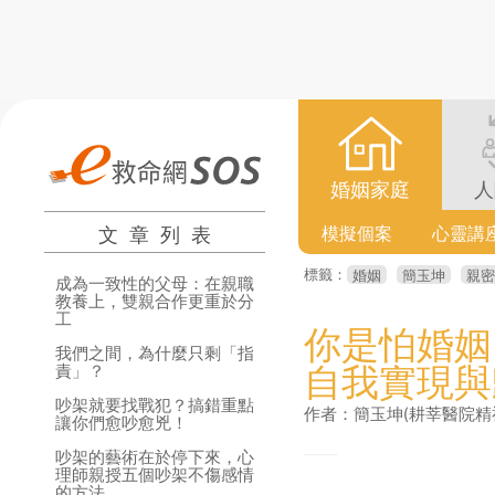
婚姻家庭
人
文章列表
模擬個案
心靈講
標籤：
婚姻
簡玉坤
親密
成為一致性的父母：在親職
教養上，雙親合作更重於分
工
你是怕婚姻
我們之間，為什麼只剩「指
自我實現與
責」？
吵架就要找戰犯？搞錯重點
作者：簡玉坤(耕莘醫院精
讓你們愈吵愈兇！
吵架的藝術在於停下來，心
理師親授五個吵架不傷感情
的方法