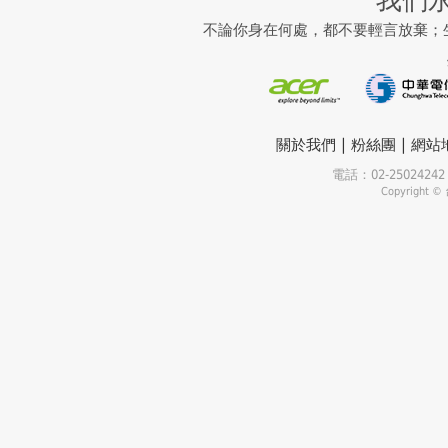
我們
不論你身在何處，都不要輕言放棄；
|
|
關於我們
粉絲團
網站
電話：02-25024
Copyrigh