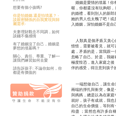
婚姻是愛情的墳墓 ! 你
想要有個小孩嗎?
喔，你都還沒有玩夠耶，就
的婚禮，看到別人的新郎
你是怕婚姻.還是怕墳墓？ -
她的男人也太醜了吧 !
談親密關係的自我實現與歸
屬需求-
入婚姻，深怕婚姻不是自己
夫妻理財觀念不同調，如何
談錢不傷感情
人類真是個矛盾又貪心的
有了婚姻沒了自己，婚姻是
惜惜，需要被看見，就可
夢想的墳墓嗎？
處，矛盾的是，當我跟一
關心、責任、尊重、了解──
忽略了自己。於是，我確
讓我們練習如何去愛
極度惶恐，進入家庭之後
伴的感受，得注意到孩子
請告訴孩子: 不論你如何，你
都是有價值的
一端想做自己，讓生命達
兩端的掙扎與衝突，像是
與媽媽，總是以為在家庭
就好，孩子有成就，我也
自己的生命價值，等到有
殆盡 ；當然也有許多自