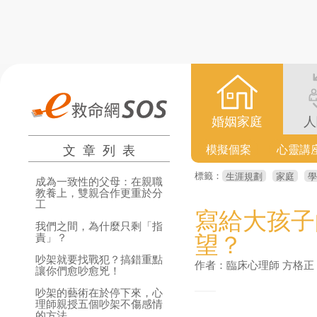
婚姻家庭
人
文章列表
模擬個案
心靈講
標籤：
生涯規劃
家庭
學
成為一致性的父母：在親職
教養上，雙親合作更重於分
工
寫給大孩子
我們之間，為什麼只剩「指
望？
責」？
吵架就要找戰犯？搞錯重點
作者：臨床心理師 方格正
讓你們愈吵愈兇！
吵架的藝術在於停下來，心
理師親授五個吵架不傷感情
的方法