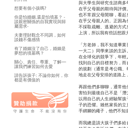
與大學生與研究生諮商多
想要有個小孩嗎?
在乎父母親的期待與評價
也不常跟父母閒聊，看起
你是怕婚姻.還是怕墳墓？ -
在乎父母親人的。正因為
談親密關係的自我實現與歸
屬需求-
不採取疏離、逃避的方式
上演，所以我有些話想跟
夫妻理財觀念不同調，如何
談錢不傷感情
「方老師，我不知道畢業
有了婚姻沒了自己，婚姻是
一大二）同學來談的主訴
夢想的墳墓嗎？
在全球化的競爭下，年輕
關心、責任、尊重、了解──
找到自己的目標努力，而
讓我們練習如何去愛
的規劃（通常是考公職、
地走在父母安排的道路上
請告訴孩子: 不論你如何，你
都是有價值的
再跟他們多聊聊，通常他
害怕到最後自己不是「潛力
以用自己的人生經驗幫孩
子的恐懼。雖然家長的立
手綁腳的繩子，他們不知
而我總是請大孩子們多給