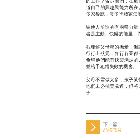
的工作？告訴他們，在這
道自己的興趣與能力所在
多家餐廳，沒多吃幾家怎
驅使人前進的有兩種力量
者是主動、快樂的能量，
我理解父母親的擔憂，但
行行出狀元，各行各業都
希望他們能有快樂滿足的
並給予犯錯失敗的機會。
父母不需做太多，孩子就
他們未必飛黃騰達，但將
子。
下一篇
品格教育