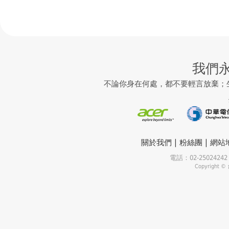
我們
不論你身在何處，都不要輕言放棄；
|
|
關於我們
粉絲團
網站
電話：02-25024
Copyrigh