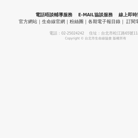
電話晤談輔導服務
E-MAIL協談服務
線上即時
官方網站
｜
生命線官網
｜
粉絲團
｜
各期電子報目錄
｜
訂閱
電話：02-25024242 住址：台北市松江路65號1
Copyright © 台北市生命線協會 版權所有