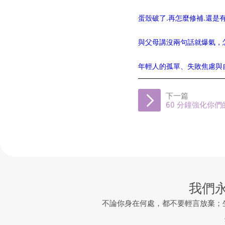
蛋殼破了.再怎麼修補.還是
與父母講沒兩句話就爆氣，
年輕人的孤單、失敗焦慮與
下一篇
60 分鐘強化你們
我們
不論你身在何處，都不要輕言放棄；