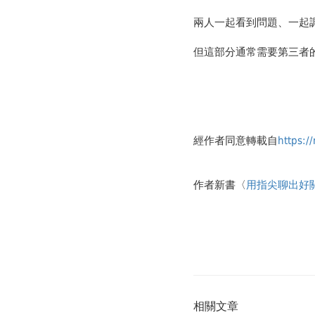
兩人一起看到問題、一起
但這部分通常需要第三者
經作者同意轉載自
https:/
作者新書〈
用指尖聊出好
相關文章