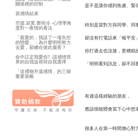
關係裡的控制
是不是讓你感到焦慮、緊
當感情結束
空虛.寂寞.覺得冷 -心理學角
特別是當對方與同學、同
度對一夜情的看法
「親愛的，我談了一場失控
卻沒有打電話來「報平安
的戀愛」：為什麼明明努力
去愛，卻總在彼此傷害？
你打過去也沒接，更糟糕的
命中註定我愛你? -談感情世
界的自我追尋與自我選擇
「明明看到訊息，卻不回
「送禮物升溫感情」的三個
重要策略
有過這樣經驗的朋友，
應該很能體會當下心中想
很多人在第一時間擔心對