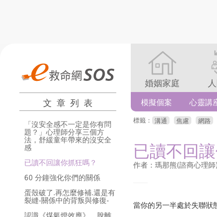
婚姻家庭
人
文章列表
模擬個案
心靈講
標籤：
溝通
焦慮
網路
「沒安全感不一定是你有問
題？」心理師分享三個方
法，舒緩童年帶來的沒安全
已讀不回讓
感
已讀不回讓你抓狂嗎？
作者：瑪那熊(諮商心理師
60 分鐘強化你們的關係
蛋殼破了.再怎麼修補.還是有
裂縫-關係中的背叛與修復-
當你的另一半處於失聯狀
認識《煤氣燈效應》，脫離