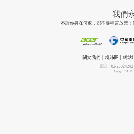
我們
不論你身在何處，都不要輕言放棄；
|
|
關於我們
粉絲團
網站
電話：02-25024
Copyrigh