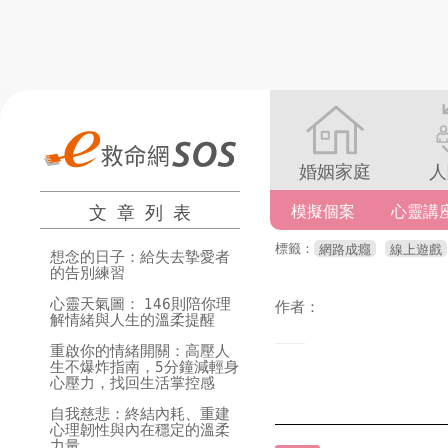
婚姻家庭
人
文章列表
模擬個案
心靈講
標籤：
網路成癮
線上遊戲
想念的日子：給失去摯愛者
的告別練習
心靈天氣圖： 146則陪你理
作者：
解情緒與人生的溫柔提醒
重啟你的情緒開關：高壓人
生不爆炸指南，5分鐘減輕身
心壓力，找回生活掌控感
自我慈悲：終結內耗、重建
心理韌性與內在穩定的溫柔
力量