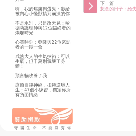
下一篇
嗨，我的焦慮搗蛋鬼：獻給
想念的日子：給
被內心小怪獸搞到崩潰的你
不是永別，只是改天見：哈
德莉護理師與12位臨終者的
燦爛時光
心靈時刻：亞隆與22位來訪
者的一期一會
成熟大人的生氣技術：可以
生氣，但千萬別氣壞了身
體！
預言貓收養了我
療癒自律神經，扭轉逆境人
生：47個小練習，穩定你所
有負面情緒