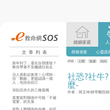
婚姻家庭
人
文章列表
模擬個案
心靈講
標籤：
人際
焦慮
內向
新年到了，還在自我懷疑？
教你帶著不安繼續往前走
社恐?社牛
沒人喜歡起衝突！心理師：
但「翻臉」更能認識一個
麼-
人，包括你自己
深刻且持久的三種孤獨
作者：簡玉坤(耕莘醫院精
真實面對關係中可能「不被
需要」的失落
面對人際關係的內傷，你可