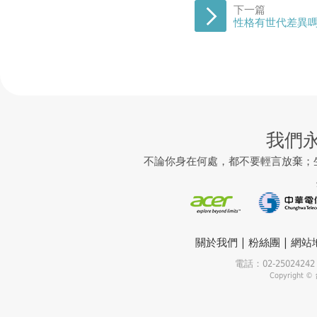
下一篇
性格有世代差異
我們
不論你身在何處，都不要輕言放棄；
|
|
關於我們
粉絲團
網站
電話：02-25024
Copyrigh