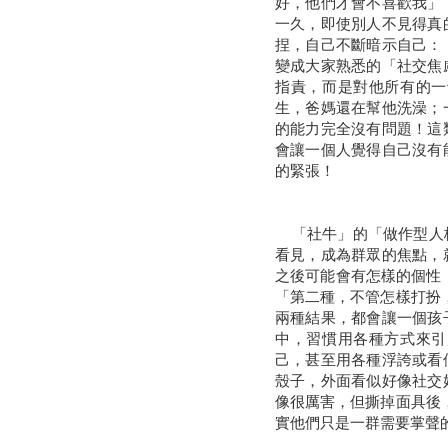
好，他們才會不喜歡我」
一久，即使別人不見得真
捏，自己不斷暗示自己：
變成大家熟悉的「社交焦
指責，而是對他所有的一
生，爸媽還在幫他洗澡；
的能力完全沒有問題！這
會讓一個人覺得自己沒有
的緊張！
「社牛」的「做作型人格
看見，成為群眾的焦點，
之後可能會有怎樣的個性
「第二種，不管怎樣打扮
兩種結果，都會讓一個孩
中，習慣用各種方式來引
己，甚至用各種浮誇或看
殼子，外面看似好像社交
像很厲害，但撕掉面具後
實他們只是一群需要掌聲