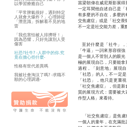
當梁朝偉在威尼斯影展得
以學習療癒自己
一定耳聞他自述自己是「
「平常脾氣很好，遇到特定
有多麼的不自在，多麼的
人就會大爆炸？」心理師從
交焦慮症」或是「社交畏
「潛意識」拆解看不見的地
雷
不一定是社交能力差，重
「我也害怕被人排擠呀！」
因為恐懼，只好先讓別人受
傷害
至於什麼是「社牛」，
「牛逼」一詞來形容很強
社恐?社牛? -人群中的你.究
是一個人不管別人的眼光
竟在擔心些什麼-
極的展現自己，只要能拿
性格有世代差異嗎
過程，「刻意地」展現自
「社恐」的人，不一定是
我被社會淘汰了嗎? -求職不
順的心理調適-
「社恐」，他只是更重視
「社交焦慮症」，但是新
質的展現方式：需要被大
作型人格」來看待。
「社交焦慮症」是焦慮症
一個人的童年，在充滿批