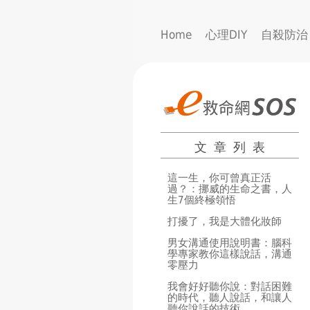
Home
心理DIY
自殺防治
文章列表
這一生，你可曾真正活
過？：挪威的生命之書，人
生7個終極領悟
打擾了，我是大體化妝師
男女溝通使用說明書：腦科
學專家教你這樣說話，溝通
零壓力
我會好好聽你說：對話困難
的時代，聽人說話，和讓人
聽你說話的技術