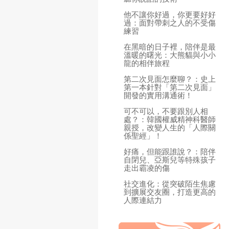
他不讓你好過，你更要好好
過：面對帶刺之人的不受傷
練習
在黑暗的日子裡，陪伴是最
溫暖的曙光：大熊貓與小小
龍的相伴旅程
第二次見面怎麼聊？：史上
第一本針對「第二次見面」
開發的實用溝通術！
可不可以，不要跟別人相
處？：韓國權威精神科醫師
親授，改變人生的「人際關
係聖經」！
好痛，但能跟誰說？：陪伴
自閉兒、亞斯兒等特殊孩子
走出霸凌的傷
社交進化：從突破陌生焦慮
到擴展交友圈，打造更高的
人際連結力