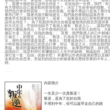
果我的前半生一事無成，那麼後半生我還有沒有指望？」 「如果
了，那麼今後的我又該何去何從？」 在短短的一生裡，我們「有
有大聲唱出自己最喜歡的那首歌曲？」決定了生命幸福的指數。
我們也許會突然質疑：「生命的意義，好像不應該只是為了應付
事而已吧？」隨著光陰不斷地逝去，我們真的會開始認真思考：
麼後半生我還有沒有指望？」或者：「如果過去自己所有的夢想
該何去何從？」 為了彰顯所有的生命都是被無垠的慈悲所護持著
的方式生活，宇宙特別賦予了每個人擁有「叛逆之心」，讓我們
夠的力量挺身而出，不在乎環境的惡劣、不在意別人的想法，大
康莊大道，完成「自我的價值」。 其實，我們每個人的心中都擁
己做主！」的聲音，所以，「叛逆」行為並不只是發生在青少年
女，個性是強悍還是溫柔，每個人「想要成為自己」的欲望都還
少時皆無法隨順自己的意志行事，所以「叛逆之火」仍然在我們
來臨，叛逆的靈魂終將實踐自我的使命。 如果我們願意，就利用
認識自己，或是利用它來彌補自己人生中的缺憾。無論如何，讓
身打造一套「自由」的新衣吧！ 本書即以作者的親身經歷以及輔
未來的生命思考。所提到的狀況分析雖著重在歷經世事的中年人
標。
內容簡介
一生至少一次真叛逆！
叛逆，是為了忠於自我
不用到中年，你可以趁早走自己的路