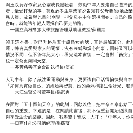
鴻玉以資深作家及心靈成長體驗者，鼓勵中年人要走自己選擇的
者，最受打擊的事，莫過於學生畢業前夕告知其父母要他/她放
務人員。故希望此書能喚醒一些父母在中年選擇開始走自己的路
會時，就能讓年輕人選擇自己要走的路。
──國立高雄餐旅大學旅館管理系助理教授/蘇國垚
鴻玉這本書，對已升格為五十歲熟女的我，真是感觸萬分。此
運，擁有真愛與家人的關懷，沒有束縛和煩心的事，同時又可以
情況不同，但不管年紀大小，看完這本書後，一定會對「衝突」
也一定會更海闊天空。
──兆豐慈善基金會副執行長/傅虹
人到中年，除了該注重運動與養身，更要讓自己活得愉快與自在
「如何真實做自己」的經驗與智慧。她的勇氣和讓生命發光、發
──大江生醫公司董事長/楊武男
在面對「五十而知天命」的此刻，回顧以往，把生命全奉獻給工
自己的重要。幸運的是，在閱讀此書後，我不但重新開始認識自
與享受生命的樂趣。因此，我舉雙手贊成，大呼：「中年人，你
──日商佳能公司總經理/張薇薇