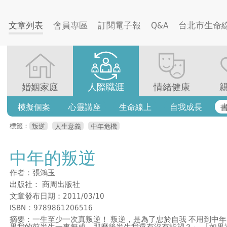
文章列表
會員專區
訂閱電子報
Q&A
台北市生命
婚姻家庭
人際職涯
情緒健康
模擬個案
心靈講座
生命線上
自我成長
標籤：
叛逆
人生意義
中年危機
中年的叛逆
作者：張鴻玉
出版社： 商周出版社
文章發布日期：2011/03/10
ISBN：9789861206516
摘要：一生至少一次真叛逆！ 叛逆，是為了忠於自我 不用到中年