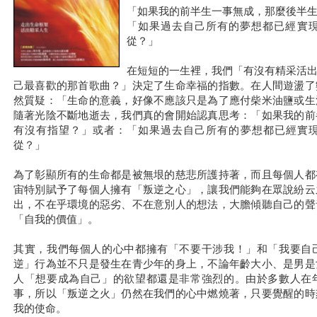
「如果我的前半生一事無成，那麼後半
「如果過去自己所有的夢想都已經實
從？」
在短短的一生裡，我們「有沒有精采活
己最喜歡的那首歌曲？」決定了生命幸福的指數。在人間遊盪了
然質疑：「生命的意義，好像不應該只是為了應付柴米油鹽或生
隨著光陰不斷地逝去，我們真的會開始認真思考：「如果我的前
有沒有指望？」或者：「如果過去自己所有的夢想都已經實
從？」
為了彰顯所有的生命都是被無垠的慈悲所護持著，而且每個人都
宙特別賦予了每個人擁有「叛逆之心」，讓我們能夠在眾說紛云
出，不在乎環境的惡劣、不在意別人的想法，大膽傾聽自己的聲
「自我的價值」。
其實，我們每個人的心中都擁有「不要干涉我！」和「我要自
逆」行為並不只是發生在青少年的身上，不論年齡大小、是男是
人「想要成為自己」的欲望都還是非常強烈的。由於多數人在
事，所以「叛逆之火」仍然在我們的心中燃燒著，只要覺醒的時
我的使命。