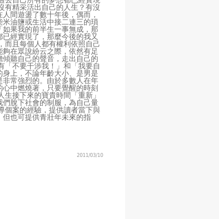
過去自己所有的夢想都已經實現
沒有精采活出自己的人生？有沒
在人間遊盪了數十年後，偶而，
柴米油鹽或生活中接二連三的瑣
「如果我的前半生一事無成，那
都已經實現了，那麼今後的我又
，而且每個人都有權利依照自己
能夠在眾說紛云之際，依然有足
膽傾聽自己的聲音，走出自己的
有「不要干涉我！」和「我要自
的身上，不論年齡大小、是男是
是非常強烈的。由於多數人在年
的心中燃燒著，只要覺醒的時刻
人生接下來的寶貴時間「重新」
我們脫下社會的制服，為自己量
導個案的經驗，提供讀者當下與
，但也可提供青壯年未來的指
2011/03/10