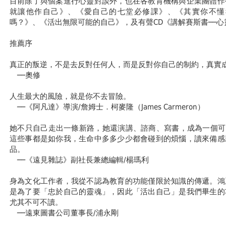
目前除了與個案進行心靈對談外，也在各教育機構與企業團體作
就讓他作自己》、《愛自己的七堂必修課》、《其實你不懂
嗎？》、《活出無限可能的自己》，及有聲CD《講解賽斯書──
推薦序
真正的叛逆，不是去反對任何人，而是反對你自己的制約，真實
──奧修
人生最大的風險，就是你不去冒險。
──《阿凡達》導演/詹姆士．柯麥隆（James Carmeron）
她不只自己走出一條新路，她還演講、諮商、寫書，成為一個可
這些事都是如你我，生命中多多少少都會碰到的煩惱，讀來備感
品。
──《遠見雜誌》副社長兼總編輯/楊瑪利
身為文化工作者，我從不認為教育的功能僅限於知識的傳遞。鴻
是為了要「忠於自己的靈魂」，因此「活出自己」是我們畢生的
尤其不可不讀。
──遠東圖書公司董事長/浦永剛