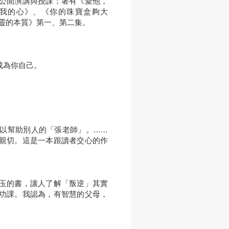
公開演講與授課；著有《愛他，
我的心》、《你的珠寶盒夠大
心靈的本質》第一、第二集。
成為你自己。
以幫助別人的「張老師」。……
親切。這是一本跟讀者交心的作
玉的書，讓人了解「叛逆」其實
功課。我認為，有智慧的父母，