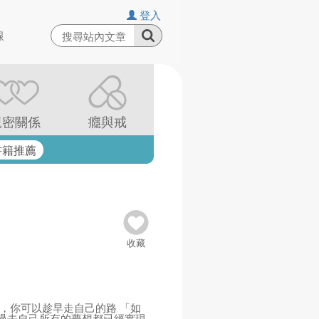
登入
線
親密關係
癮與戒
書籍推薦
收藏
，你可以趁早走自己的路 「如