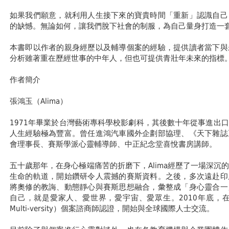
如果我們願意，就利用人生接下來的寶貴時間「重新」認識自己
的缺憾。無論如何，讓我們脫下社會的制服，為自己量身打造一
本書即以作者的親身經歷以及輔導個案的經驗，提供讀者當下與
分析雖著重在歷經世事的中年人，但也可提供青壯年未來的指標
作者簡介
張鴻玉（Alima）
1971年畢業於台灣藝術專科學校影劇科，其後數十年從事進出
人生經驗極為豐富。曾任進鴻汽車國外企劃部協理、《天下雜誌
會理事長、賽斯學派心靈輔導師、中正紀念堂喜悅書房講師。
五十歲那年，在身心極端痛苦的折磨下，Alima經歷了一場深沉
生命的軌道，開始鑽研令人震撼的賽斯資料。之後，多次遠赴印
將奧修的教誨、動態靜心與賽斯思想融合，彙整成「身心靈合一
自己，就是愛家人、愛世界，愛宇宙、愛眾生。2010年底，在
Multi-versity）個案諮商師認證，開始與全球國際人士交流。