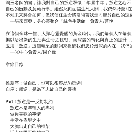
鴻玉老師的書，讓我對自己的叛逆釋懷！年屆中年，叛逆之心不
自己的衝動及意願行事。縱然此刻面臨生死大關，我依然聆聽?
不知未來將會如何，但我信任生命將引領著我走向屬於自己的道
──馬來西亞，身心靈整合「綠色生活館」負責人/普悅
在這個全球一體、人類心靈覺醒的黃金時代，我們每個人在每個
架以活出新的生活與生命之挑戰。而深層的轉化與真正的提升，
玉用「叛逆」這個精采的動詞來提醒我們忠於最深的內在──我們
──光中心負責人/周介偉
章節目錄
推薦序：做自己，也可以很容易/楊瑪利
自序：叛逆，是為了忠於自己的靈魂
Part 1叛逆是──反對制約
叛逆不是年輕人的專利
做你喜歡的事情
生活在覺醒之中
大膽出走自己的框架