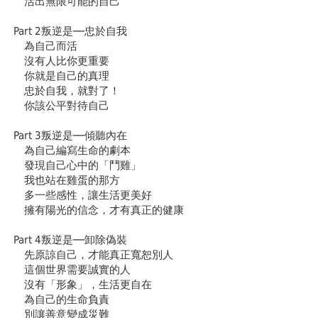
活出無限可能的自己
Part 2叛逆是──忠於自我
為自己而活
沒有人比你更重要
你就是自己的真理
忠於自我，就對了！
你該公平對待自己
Part 3叛逆是──傾聽內在
為自己編寫生命的劇本
發現自己心中的「鬥雞」
我也站在雞蛋的那方
多一些感性，讓生活更美好
擁有陽光的信念，才有真正的健康
Part 4叛逆是──卸除偽裝
先原諒自己，才能真正寬恕別人
這個世界需要誠實的人
沒有「形象」，生活更自在
為自己的生命負責
別讓善意變成災難