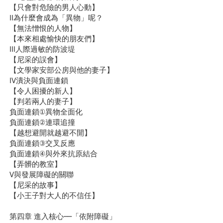
【只會對危險的男人心動】
II為什麼會成為「異物」呢？
【無法憎恨的人物】
【本來相處愉快的朋友們】
III人際過敏的防波堤
【尼采的誤會】
【文學家安部公房與他的妻子】
IV潰決與負面連鎖
【令人困擾的新人】
【判若兩人的妻子】
負面連鎖①異物全面化
負面連鎖②連環追撞
【越想避開就越避不開】
負面連鎖③交叉反應
負面連鎖④與外來抗原結合
【弄髒的教室】
V與發展障礙的關聯
【尼采的故事】
【小王子對大人的不信任】
第四章 進入核心──「依附障礙」