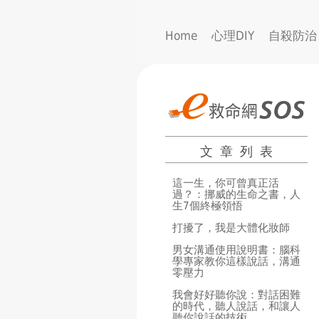
Home
心理DIY
自殺防治
文章列表
這一生，你可曾真正活
過？：挪威的生命之書，人
生7個終極領悟
打擾了，我是大體化妝師
男女溝通使用說明書：腦科
學專家教你這樣說話，溝通
零壓力
我會好好聽你說：對話困難
的時代，聽人說話，和讓人
聽你說話的技術