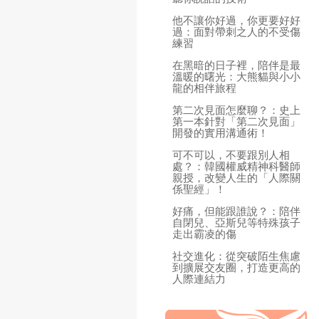
他不讓你好過，你更要好好
過：面對帶刺之人的不受傷
練習
在黑暗的日子裡，陪伴是最
溫暖的曙光：大熊貓與小小
龍的相伴旅程
第二次見面怎麼聊？：史上
第一本針對「第二次見面」
開發的實用溝通術！
可不可以，不要跟別人相
處？：韓國權威精神科醫師
親授，改變人生的「人際關
係聖經」！
好痛，但能跟誰說？：陪伴
自閉兒、亞斯兒等特殊孩子
走出霸凌的傷
社交進化：從突破陌生焦慮
到擴展交友圈，打造更高的
人際連結力